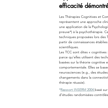
efficacité démontr
Les Thérapies Cognitives et C
représentent une approche clini
une application de la Psychologi
preuve*) à la psychothérapie. Ce
techniques proposées lors des
partir de connaissances établie
scientifiques.
Les TCC sont dites « cognitives
parce qu’elles utilisent des te
basées sur la théorie cognitive e
comportementale. Elles se base
neurosciences (e.g., des étude
changements dans la connectivi
thérapie réussie).
*
Rapport INSERM 2004
basé sur
d’études randomisées-contrôlée