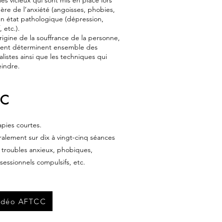
les vicieux qui sont mis en place lors
ère de l’anxiété (angoisses, phobies,
un état pathologique (dépression,
 etc.).
origine de la souffrance de la personne,
tient déterminent ensemble des
alistes ainsi que les techniques qui
eindre.
CC
pies courtes.
ralement sur dix à vingt-cinq séances
 troubles anxieux, phobiques,
sessionnels compulsifs, etc.
vidéo AFTCC