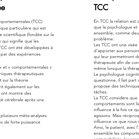
ée
TCC
En TCC la relation est d
omportementales (TCC)
que le psychologue et l
que particulière qui est
ensemble, comme deux
e scientifique (fondée sur la
problème.
 qui signifie que les
Les TCC ont une visée 
 TCC ont été développées à
d’apporter aux personn
s par des expériences
qui leur permettront d
thérapeute afin de con
 » et « comportementales »
même lorsque la thérap
chniques thérapeutiques
Le psychologue cognitiv
t sur la théorie
questionne, il fait part 
propose des technique
nt également sur les
tâches.
s ont montré des
La TCC considère que 
té cérébrale après une
comportements sont li
influence à la fois ce
 plusieurs méta-analyses
agissons. Mais récipro
influence ce que nous 
s de forte puissance
Ainsi, le patient, avec
ensemble les comporte