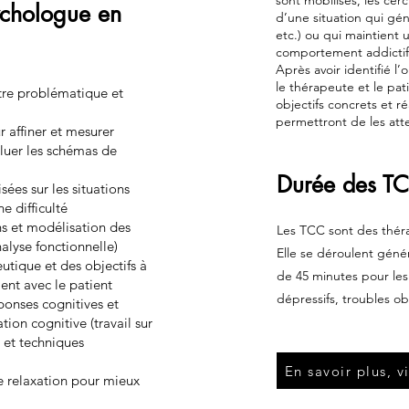
sont mobilisés, les cerc
ychologue en
d’une situation qui gén
etc.) ou qui maintient 
comportement addictif,
Après avoir identifié l’
le thérapeute et le pa
tre problématique et
objectifs concrets et ré
permettront de les att
r affiner et mesurer
valuer les schémas de
Durée des T
sées sur les situations
e difficulté
ns et modélisation des
Les TCC sont des théra
alyse fonctionnelle)
Elle se déroulent géné
utique et des objectifs à
de 45 minutes pour les
ent avec le patient
dépressifs, troubles ob
ponses cognitives et
ion cognitive (travail sur
) et techniques
En savoir plus, 
 relaxation pour mieux