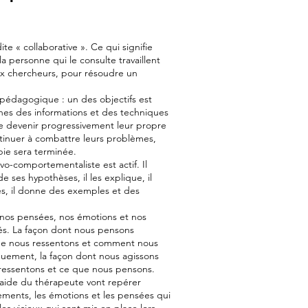
ite « collaborative ». Ce qui signifie
a personne qui le consulte travaillent
 chercheurs, pour résoudre un
pédagogique : un des objectifs est
es des informations et des techniques
e devenir progressivement leur propre
tinuer à combattre leurs problèmes,
ie sera terminée.
o-comportementaliste est actif. Il
de ses hypothèses, il les explique, il
s, il donne des exemples et des
nos pensées, nos émotions et nos
és. La façon dont nous pensons
 que nous ressentons et comment nous
quement, la façon dont nous agissons
ressentons et ce que nous pensons.
 l’aide du thérapeute vont repérer
ments, les émotions et les pensées qui