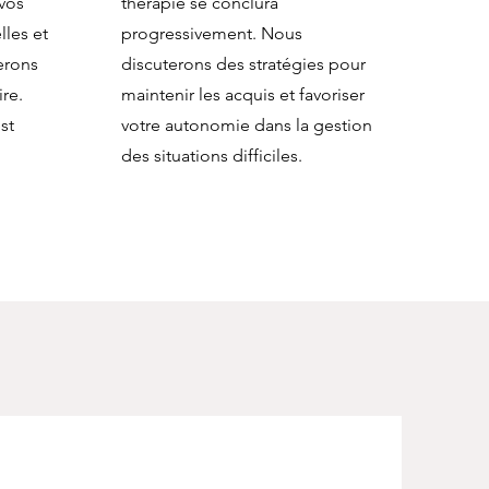
vos
thérapie se conclura
lles et
progressivement. Nous
erons
discuterons des stratégies pour
re.
maintenir les acquis et favoriser
st
votre autonomie dans la gestion
des situations difficiles.