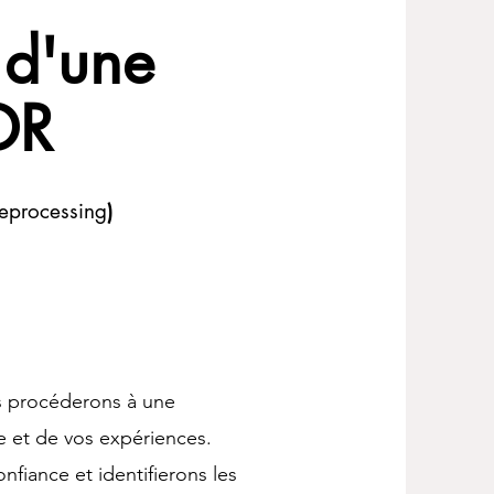
 d'une
DR
eprocessing
)
s procéderons à une
e et de vos expériences.
nfiance et identifierons les